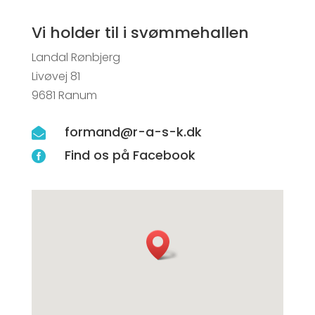
Vi holder til i svømmehallen
Landal Rønbjerg
Livøvej 81
9681 Ranum
formand@r-a-s-k.dk

Find os på Facebook
