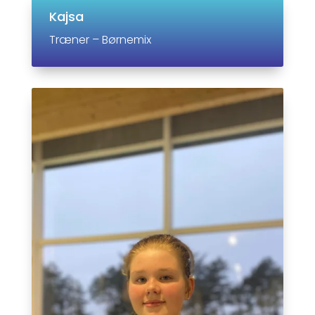
Kajsa
Træner – Børnemix