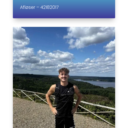
Afløser – 42182017